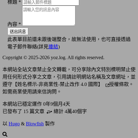
標題
*
內容
*
送出訊息
此表單目前還未跟後端整合，故無法使用，也可直接透過
電子郵件聯絡(詳見
連結
)
Copyright © 2025-2026 yoz.log. All rights reserved.
本網站全站文章禁止全文轉載，可分享除內文特別標明禁止使
用任何形式分享之文章，引用請註明網站名稱及文章網址，並
遵守
【姓名標示-非商業性-禁止改作 4.0 國際】
授權條款。
如需商業使用請來信詢問。
本網站已穩定運作
0年9個月4天
已發布了 15 篇
文章
• 總計 4萬40個字
以
Hugo
&
Blowfish
製作