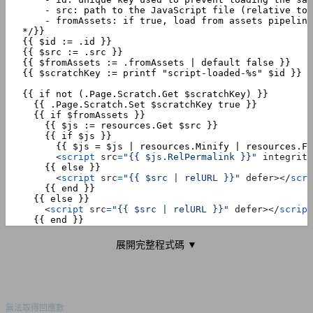
<
script
src
=
"{{ $js.RelPermalink }}"
integrity
<
script
src
=
"{{ $src | relURL }}"
defer
></
scri
<
script
src
=
"{{ $src | relURL }}"
defer
></
script
{{ end }}
展開完整程式碼 ▼
無法取得回應數