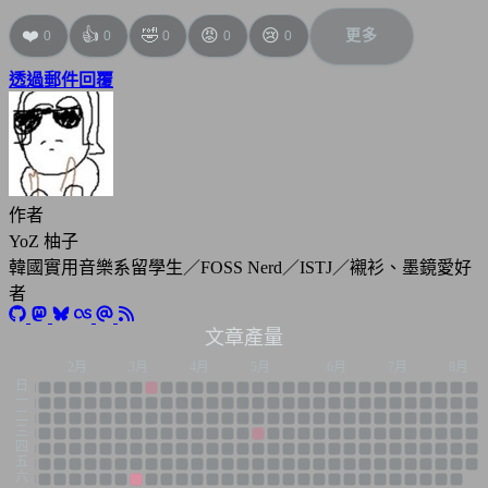
❤️
👍
🤣
😡
😢
更多
0
0
0
0
0
透過郵件回覆
作者
YoZ 柚子
韓國實用音樂系留學生／FOSS Nerd／ISTJ／襯衫、墨鏡愛好
者
文章產量
1月
2月
3月
4月
5月
6月
7月
8月
日
一
二
三
四
五
六