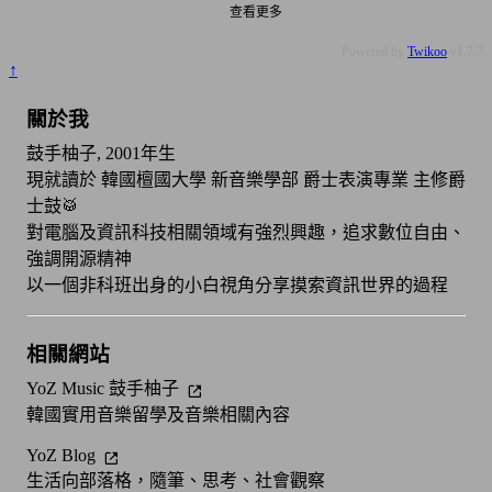
查看更多
Powered by
Twikoo
v1.7.7
↑
關於我
鼓手柚子, 2001年生
現就讀於 韓國檀國大學 新音樂學部 爵士表演專業 主修爵
士鼓🥁
對電腦及資訊科技相關領域有強烈興趣，追求數位自由、
強調開源精神
以一個非科班出身的小白視角分享摸索資訊世界的過程
相關網站
YoZ Music 鼓手柚子
韓國實用音樂留學及音樂相關內容
YoZ Blog
生活向部落格，隨筆、思考、社會觀察