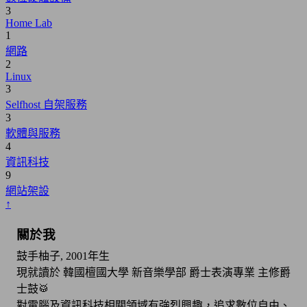
3
Home Lab
1
網路
2
Linux
3
Selfhost 自架服務
3
軟體與服務
4
資訊科技
9
網站架設
↑
關於我
鼓手柚子, 2001年生
現就讀於 韓國檀國大學 新音樂學部 爵士表演專業 主修爵
士鼓🥁
對電腦及資訊科技相關領域有強烈興趣，追求數位自由、