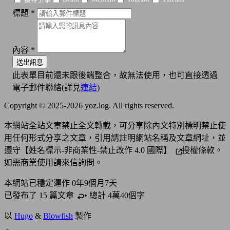
標題
*
內容
*
送出訊息
此表單目前還未跟後端整合，故無法使用，也可直接透過
電子郵件聯絡(詳見
連結
)
Copyright © 2025-2026 yoz.log. All rights reserved.
本網站全站文章禁止全文轉載，可分享除內文特別標明禁止使
用任何形式分享之文章，引用請註明網站名稱及文章網址，並
遵守
【姓名標示-非商業性-禁止改作 4.0 國際】
授權條款。
如需商業使用請來信詢問。
本網站已穩定運作
0年9個月7天
已發布了 15 篇
文章
• 總計 4萬40個字
以
Hugo
&
Blowfish
製作