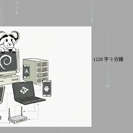
我訂閱的服務
2025年10月11日
·
上次編輯: 2026年05月08日
·
1228 字
·
3 分鐘
分類:
軟體與服務
Selfhost 自架服務
標籤:
自由及開放原始碼
雲端服務