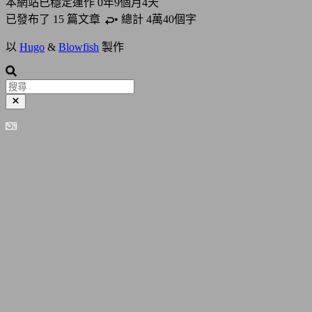
本網站已穩定運作
0年9個月4天
已發布了 15 篇
文章
• 總計 4萬40個字
以
Hugo
&
Blowfish
製作