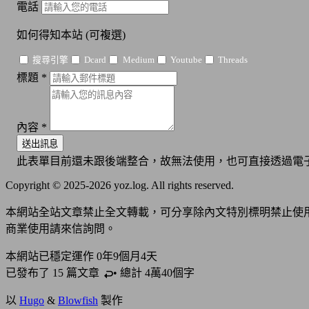
電話
如何得知本站
(可複選)
搜尋引擎
Dcard
Medium
Youtube
Threads
標題
*
內容
*
送出訊息
此表單目前還未跟後端整合，故無法使用，也可直接透過電子
Copyright © 2025-2026 yoz.log. All rights reserved.
本網站全站文章禁止全文轉載，可分享除內文特別標明禁止使
商業使用請來信詢問。
本網站已穩定運作
0年9個月4天
已發布了 15 篇
文章
• 總計 4萬40個字
以
Hugo
&
Blowfish
製作