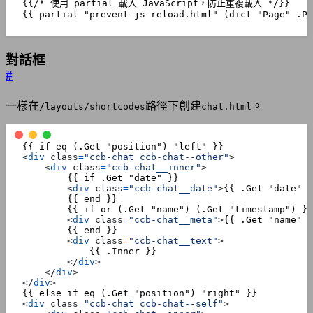
{{ partial "prevent-js-reload.html" (dict "Page" .Pa
對話框
#
一樣在
路徑下創建
。
/layouts/shortcodes
chat.html
<
div
class
=
"ccb-chat ccb-chat--other"
>
<
div
class
=
"ccb-chat__inner"
>
<
div
class
=
"ccb-chat__date"
>
{{ .Get "date" }
<
div
class
=
"ccb-chat__meta"
>
{{ .Get "name" }
<
div
class
=
"ccb-chat__text"
>
</
div
>
</
div
>
</
div
>
<
div
class
=
"ccb-chat ccb-chat--self"
>