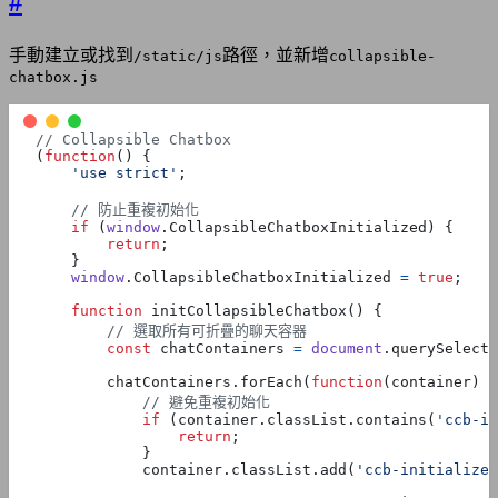
#
手動建立或找到
路徑，並新增
/static/js
collapsible-
chatbox.js
(
function
()
{
'use strict'
;
if
(
window
.
CollapsibleChatboxInitialized
)
{
return
;
}
window
.
CollapsibleChatboxInitialized
=
true
;
function
initCollapsibleChatbox
()
{
const
chatContainers
=
document
.
querySelecto
chatContainers
.
forEach
(
function
(
container
)
{
if
(
container
.
classList
.
contains
(
'ccb-in
return
;
}
container
.
classList
.
add
(
'ccb-initialized