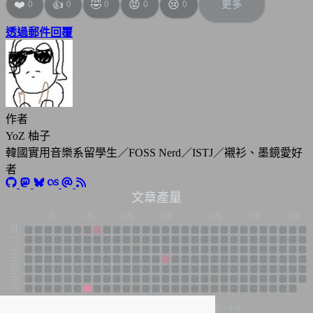
❤️
👍
🤣
😡
😢
更多
0
0
0
0
0
const
expandTextEl
=
btn
.
querySe
const
collapseTextEl
=
btn
.
query
透過郵件回覆
if
(
container
.
classList
.
contains
container
.
classList
.
remove
(
'
container
.
classList
.
add
(
'ccb
expandTextEl
.
style
.
display
=
collapseTextEl
.
style
.
display
}
else
{
作者
container
.
classList
.
remove
(
'
YoZ 柚子
container
.
classList
.
add
(
'ccb
expandTextEl
.
style
.
display
=
韓國實用音樂系留學生／FOSS Nerd／ISTJ／襯衫、墨鏡愛好
collapseTextEl
.
style
.
display
者
container
.
scrollIntoView
({
b
}
文章產量
});
}
1月
2月
3月
4月
5月
6月
7月
8月
});
日
}
一
二
三
四
if
(
document
.
readyState
===
'loading'
)
{
五
document
.
addEventListener
(
'DOMContentLoaded'
六
}
else
{
0.0 - 1.2
1.2 - 3.6
3.6 - 7.2
7.2 ↑
千字