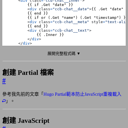
<
div
class
=
"ccb-chat__inner"
>
<
div
class
=
"ccb-chat__date"
>
{{ .Get "date" }
<
div
class
=
"ccb-chat__meta"
style
=
"text-alig
<
div
class
=
"ccb-chat__text"
>
</
div
>
</
div
>
</
div
>
{{ end }}
展開完整程式碼 ▼
創建 Partial 檔案
#
參考我先前的文章「
Hugo Partial範本防止JavaScript重複載入
」。
創建 JavaScript