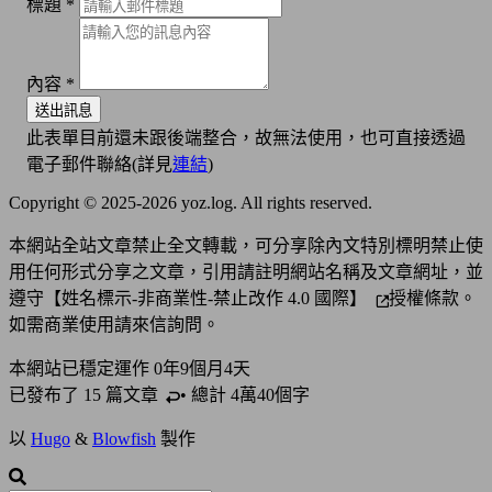
標題
*
內容
*
送出訊息
此表單目前還未跟後端整合，故無法使用，也可直接透過
電子郵件聯絡(詳見
連結
)
Copyright © 2025-2026 yoz.log. All rights reserved.
本網站全站文章禁止全文轉載，可分享除內文特別標明禁止使
用任何形式分享之文章，引用請註明網站名稱及文章網址，並
遵守
【姓名標示-非商業性-禁止改作 4.0 國際】
授權條款。
如需商業使用請來信詢問。
本網站已穩定運作
0年9個月4天
已發布了 15 篇
文章
• 總計 4萬40個字
以
Hugo
&
Blowfish
製作