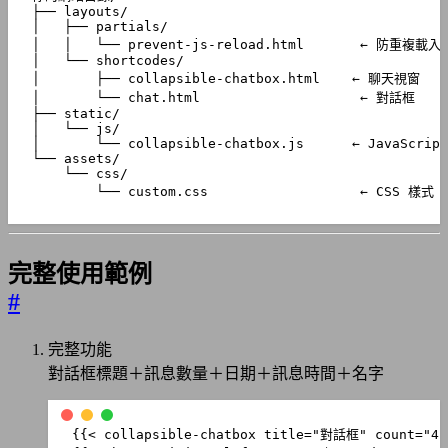
margin-bottom
:
30
px
;
box-shadow
:
0
2
px
10
px
var
(
--
ccb
-
container
-
shado
position
:
relative
;
overflow
:
hidden
;
transition
:
all
0.3
s
ease
;
}
/* 聊天容器標題 */
.
ccb-container__header
{
display
:
flex
;
align-items
:
center
;
padding-bottom
:
15
px
;
        └── custom.css                   ← CSS 樣式
border-bottom
:
1
px
solid
var
(
--
ccb
-
border
);
margin-bottom
:
15
px
;
}
.
ccb-container__title
{
font-size
:
16
px
;
完整使用範例
font-weight
:
600
;
#
color
:
var
(
--
ccb
-
text
);
flex
:
1
;
}
完整功能
.
ccb-container__count
{
font-size
:
12
px
;
對話框標題＋訊息數量＋日期＋訊息時間＋名字
color
:
var
(
--
ccb
-
text
-
secondary
);
background
:
var
(
--
ccb
-
bg
);
padding
:
4
px
12
px
;
border-radius
:
12
px
;
}