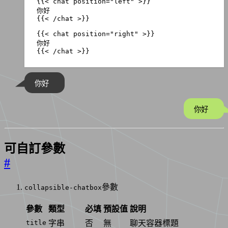
border-color
:
transparent
var
(
--
ccb
-
other
-
bg
)
tr
}
/* 消息元數據樣式（名稱和時間戳） */
.
ccb-chat__meta
{
font-weight
:
bold
;
{{< /chat >}}
font-size
:
0.67
em
;
color
:
var
(
--
ccb
-
text
-
secondary
);
margin-bottom
:
5
px
;
}
你好
.
ccb-chat--self
.
ccb-chat__meta
{
text-align
:
right
;
color
:
#707070
;
你好
}
/* 日期顯示樣式 */
.
ccb-chat__date
{
可自訂參數
font-size
:
0.6
em
;
color
:
#707070
;
#
margin-bottom
:
3
px
;
opacity
:
0.8
;
}
參數
collapsible-chatbox
.
ccb-chat--self
.
ccb-chat__date
{
text-align
:
right
;
}
參數
類型
必填
預設值
說明
title
字串
否
無
聊天容器標題
/* 消息文本樣式 */