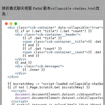
將折疊式聊天視窗 Partial 範本
改
collapsible-chatbox.html
為：
<
div
class
=
"ccb-container"
data-collapsible
=
"true"
>
<
div
class
=
"ccb-container__header"
>
<
span
class
=
"ccb-container__title"
>
{{ .Get "
<
span
class
=
"ccb-container__count"
>
{{ .Get "
</
div
>
<
div
class
=
"ccb-messages"
>
</
div
>
</
div
>
<
script
>
document
.
documentElement
.
dataset
.
ccbExpandText
=
document
.
documentElement
.
dataset
.
ccbCollapseText
</
script
>