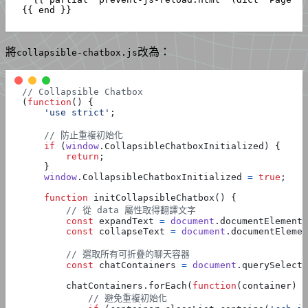
{{ end }}
將
改為：
collapsible-chatbox.js
(
function
()
{
'use strict'
;
if
(
window
.
CollapsibleChatboxInitialized
)
{
return
;
}
window
.
CollapsibleChatboxInitialized
=
true
;
function
initCollapsibleChatbox
()
{
const
expandText
=
document
.
documentElement
.
const
collapseText
=
document
.
documentElemen
const
chatContainers
=
document
.
querySelecto
chatContainers
.
forEach
(
function
(
container
)
{