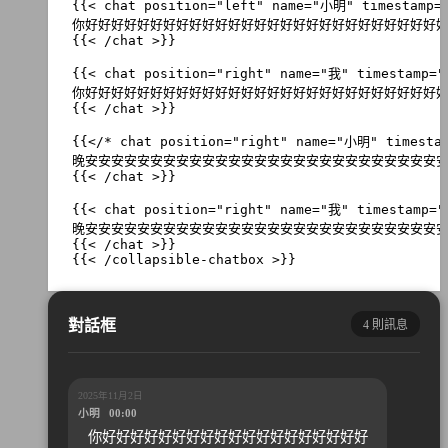
/* 聊天訊息列表 */
.
ccb-messages
{
position
:
relative
;
}
/* 折疊狀態 */
.
ccb-container
.
ccb-collapsible
.
ccb-messages
{
max-height
:
300
px
;
overflow
:
hidden
;
transition
:
max-height
0.3
s
ease
;
}
/* 展開狀態 */
.
ccb-container
.
ccb-expanded
.
ccb-messages
{
max-height
:
none
;
{{< /collapsible-chatbox >}}
}
/* 漸層遮罩 */
.
ccb-gradient
{
對話框
4 則訊息
position
:
absolute
;
bottom
:
0
;
left
:
0
;
right
:
0
;
height
:
100
px
;
2025年11月2日
background
:
linear-gradient
(
to
bottom
,
transpare
小明 00:00
pointer-events
:
none
;
z-index
:
2
;
你好好好好好好好好好好好好好好好好好好好