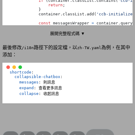
if
(
container
.
classList
.
contains
(
'ccb-in
return
;
}
container
.
classList
.
add
(
'ccb-initialized
const
messagesWrapper
=
container
.
queryS
展開完整程式碼 ▼
const
contentHeight
=
messagesWrapper
.
sc
if
(
contentHeight
>
300
)
{
最後修改
路徑下的設定檔，以
為例，在其中
/i18n
zh-TW.yaml
添加：
container
.
classList
.
add
(
'ccb-collaps
const
gradient
=
document
.
createElem
shortcode
:
gradient
.
className
=
'ccb-gradient'
;
collapsible-chatbox
:
messagesWrapper
.
appendChild
(
gradient
messages
:
則訊息
expand
:
查看更多訊息
collapse
:
收起訊息
const
btn
=
document
.
createElement
(
'
btn
.
className
=
'ccb-expand-btn'
;
btn
.
innerHTML
=
'<span class="ccb-ex
container
.
appendChild
(
btn
);
btn
.
addEventListener
(
'click'
,
functi