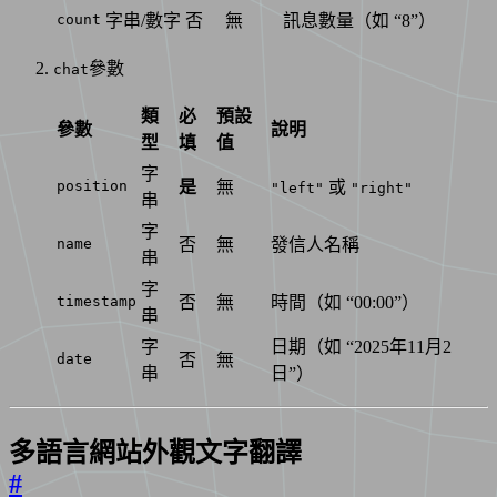
.
ccb-chat__text
{
count
字串/數字
否
無
訊息數量（如 “8”）
font-size
:
0.9
em
;
margin-left
:
10
px
;
word-break
:
break-word
;
參數
chat
color
:
#000000
;
}
類
必
預設
參數
說明
/* 深色模式下對方的訊息文字顏色 */
型
填
值
.
dark
.
ccb-chat--other
.
ccb-chat__text
{
color
:
#ffffff
;
字
}
position
是
無
或
"left"
"right"
串
/* 響應式設計 */
字
@
media
(
max-width
:
600px
)
{
name
否
無
發信人名稱
.
ccb-chat
{
串
max-width
:
85
%
;
}
字
}
timestamp
否
無
時間（如 “00:00”）
串
字
日期（如 “2025年11月2
date
否
無
串
日”）
多語言網站外觀文字翻譯
#