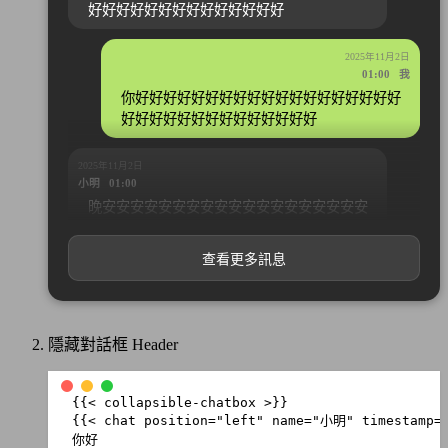
opacity
:
1
;
好好好好好好好好好好好好好好
transition
:
opacity
0.3
s
ease
;
}
2025年11月2日
.
ccb-container
.
ccb-expanded
.
ccb-gradient
{
01:00 我
opacity
:
0
;
}
你好好好好好好好好好好好好好好好好好好好
好好好好好好好好好好好好好好
/* 展開按鈕 */
.
ccb-expand-btn
{
display
:
block
;
2025年11月2日
width
:
100
%
;
小明 01:00
padding
:
12
px
;
margin-top
:
15
px
;
晚安安安安安安安安安安安安安安安安安安安
background
:
var
(
--
ccb
-
primary
);
安安安安安安安安安安安安安安
color
:
var
(
--
ccb
-
text
);
border
:
1
px
solid
var
(
--
ccb
-
border
);
查看更多訊息
border-radius
:
10
px
;
cursor
:
pointer
;
2025年11月2日
font-size
:
14
px
;
01:30 我
font-weight
:
500
;
晚安安安安安安安安安安安安安安安安安安安
text-align
:
center
;
transition
:
all
0.2
s
;
安安安安安安安安安安安安安安
隱藏對話框 Header
}
.
ccb-expand-btn
:
hover
{
background
:
var
(
--
ccb
-
primary
-
hover
);
}
.
ccb-expand-text
,