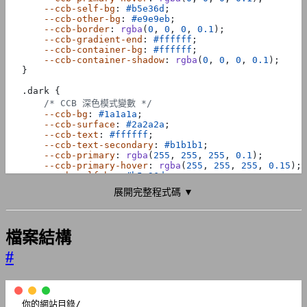
--ccb-self-bg
:
#b5e36d
;
container
.
classList
.
remove
(
'
--ccb-other-bg
:
#e9e9eb
;
container
.
classList
.
add
(
'ccb
--ccb-border
:
rgba
(
0
,
0
,
0
,
0.1
);
expandText
.
style
.
display
=
'
--ccb-gradient-end
:
#ffffff
;
collapseText
.
style
.
display
=
--ccb-container-bg
:
#ffffff
;
}
else
{
--ccb-container-shadow
:
rgba
(
0
,
0
,
0
,
0.1
);
}
container
.
classList
.
remove
(
'
container
.
classList
.
add
(
'ccb
.
dark
{
expandText
.
style
.
display
=
'
/* CCB 深色模式變數 */
collapseText
.
style
.
display
=
--ccb-bg
:
#1a1a1a
;
--ccb-surface
:
#2a2a2a
;
container
.
scrollIntoView
({
b
--ccb-text
:
#ffffff
;
}
--ccb-text-secondary
:
#b1b1b1
;
});
--ccb-primary
:
rgba
(
255
,
255
,
255
,
0.1
);
}
--ccb-primary-hover
:
rgba
(
255
,
255
,
255
,
0.15
);
});
--ccb-self-bg
:
#b5e36d
;
}
--ccb-other-bg
:
#3a3a3a
;
展開完整程式碼 ▼
--ccb-border
:
rgba
(
255
,
255
,
255
,
0.1
);
--ccb-gradient-end
:
#2a2a2a
;
--ccb-container-bg
:
#2a2a2a
;
if
(
document
.
readyState
===
'loading'
)
{
--ccb-container-shadow
:
rgba
(
0
,
0
,
0
,
0.3
);
document
.
addEventListener
(
'DOMContentLoaded'
檔案結構
}
}
else
{
#
/* ===== 聊天容器樣式 ===== */
initCollapsibleChatbox
();
.
ccb-container
{
}
background-color
:
var
(
--
ccb
-
container
-
bg
);
})();
border-radius
:
15
px
;
padding
:
20
px
;