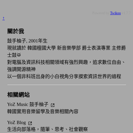
Powered by
Twikoo
v1.7.7
↑
關於我
鼓手柚子, 2001年生
現就讀於 韓國檀國大學 新音樂學部 爵士表演專業 主修爵
士鼓🥁
對電腦及資訊科技相關領域有強烈興趣，追求數位自由、
強調開源精神
以一個非科班出身的小白視角分享摸索資訊世界的過程
相關網站
YoZ Music 鼓手柚子
韓國實用音樂留學及音樂相關內容
YoZ Blog
生活向部落格，隨筆、思考、社會觀察