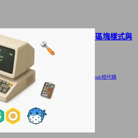
Hugo Blowfish 主題｜程式碼區塊樣式與
折疊
2025年11月01日
·
2191 字
·
5 分鐘
分類:
網站架設
標籤:
Hugo
Hugo Blowfish 主題
Hugo Shortcode短代碼