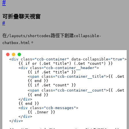
#
可折疊聊天視窗
#
在
路徑下創建
/layouts/shortcodes
collapsible-
。
chatbox.html
<
div
class
=
"ccb-container"
data-collapsible
=
"true"
>
<
div
class
=
"ccb-container__header"
>
<
span
class
=
"ccb-container__title"
>
{{ .Get "
<
span
class
=
"ccb-container__count"
>
{{ .Get 
</
div
>
<
div
class
=
"ccb-messages"
>
</
div
>
</
div
>