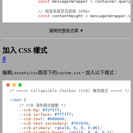
const
messagesWrapper
=
container
.
queryS
const
contentHeight
=
messagesWrapper
.
sc
if
(
contentHeight
>
300
)
{
展開完整程式碼 ▼
container
.
classList
.
add
(
'ccb-collaps
加入 CSS 樣式
const
gradient
=
document
.
createElem
gradient
.
className
=
'ccb-gradient'
;
#
messagesWrapper
.
appendChild
(
gradient
編輯
路徑下的
，加入以下樣式：
const
btn
=
document
.
createElement
(
'
/assets/css
custom.css
btn
.
className
=
'ccb-expand-btn'
;
btn
.
innerHTML
=
'<span class="ccb-e
/* ===== Collapsible Chatbox (CCB) 專用樣式 ===== */
container
.
appendChild
(
btn
);
:
root
{
/* CCB 淺色模式變數 */
--ccb-bg
:
#f5f5f5
;
btn
.
addEventListener
(
'click'
,
functi
--ccb-surface
:
#ffffff
;
const
expandText
=
btn
.
querySele
--ccb-text
:
#000000
;
const
collapseText
=
btn
.
querySe
--ccb-text-secondary
:
#707070
;
--ccb-primary
:
rgba
(
0
,
0
,
0
,
0.06
);
if
(
container
.
classList
.
contains
--ccb-primary-hover
:
rgba
(
0
,
0
,
0
,
0.1
);