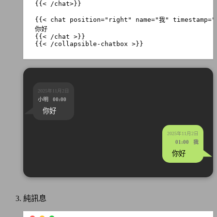
.
ccb-collapse-text
{
display
:
inline-flex
;
align-items
:
center
;
gap
:
8
px
;
}
{{< /collapsible-chatbox >}}
/* ===== 聊天訊息樣式 ===== */
.
ccb-chat
{
margin
:
10
px
0
;
padding
:
10
px
;
position
:
relative
;
transition
:
transform
0.2
s
;
2025年11月2日
max-width
:
80
%
;
小明 00:00
min-width
:
15
%
;
}
你好
.
ccb-chat
:
hover
{
transform
:
scale
(
1.02
);
2025年11月2日
}
01:00 我
/* 右側對話框（自己） */
你好
.
ccb-chat--self
{
text-align
:
left
;
background-color
:
var
(
--
ccb
-
self
-
bg
);
color
:
var
(
--
ccb
-
text
);
border-radius
:
15
px
;
width
:
fit-content
;
純訊息
margin-left
:
auto
;
}