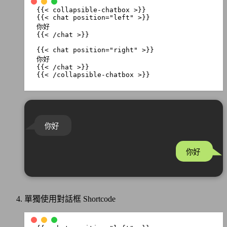
.
ccb-chat--self
::
before
{
content
:
""
;
position
:
absolute
;
right
:
-18
px
;
bottom
:
5
px
;
transform
:
translateY
(
-50
%
);
border-width
:
15
px
0
0
20
px
;
border-style
:
solid
;
border-color
:
transparent
transparent
transparen
{{< /collapsible-chatbox >}}
}
/* 左側對話框（其他人） */
.
ccb-chat--other
{
text-align
:
left
;
background-color
:
var
(
--
ccb
-
other
-
bg
);
color
:
var
(
--
ccb
-
text
);
你好
border-radius
:
15
px
;
position
:
relative
;
width
:
fit-content
;
你好
}
.
ccb-chat--other
::
before
{
content
:
""
;
position
:
absolute
;
left
:
-18
px
;
單獨使用對話框 Shortcode
bottom
:
5
px
;
transform
:
translateY
(
-50
%
);
border-width
:
15
px
20
px
0
0
;
border-style
:
solid
;