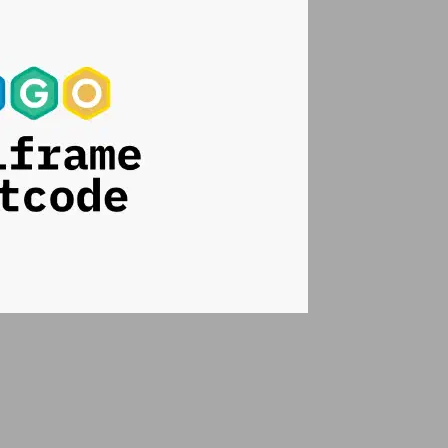
initCollapsibleChatbox
();
}
})();
Hugo Shortcode - 本文屬於一個選集。
相關文章