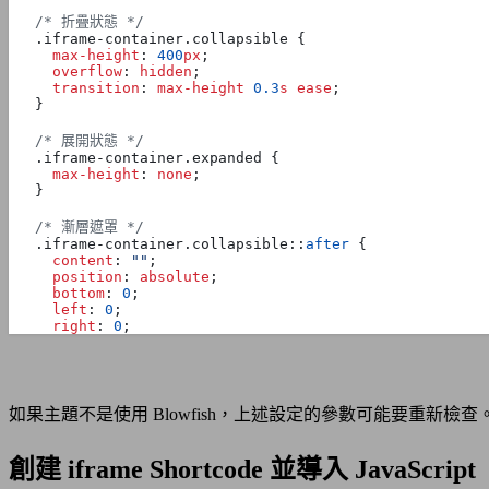
/* 折疊狀態 */
.
iframe-container
.
collapsible
{
max-height
:
400
px
;
overflow
:
hidden
;
transition
:
max-height
0.3
s
ease
;
}
/* 展開狀態 */
.
iframe-container
.
expanded
{
max-height
:
none
;
}
/* 漸層遮罩 */
.
iframe-container
.
collapsible
::
after
{
content
:
""
;
position
:
absolute
;
bottom
:
0
;
left
:
0
;
right
:
0
;
height
:
80
px
;
background
:
linear-gradient
(
to
bottom
,
transparent
pointer-events
:
none
;
}
如果主題不是使用 Blowfish，上述設定的參數可能要重新檢查
.
iframe-container
.
expanded
::
after
{
display
:
none
;
}
創建 iframe Shortcode 並導入 JavaScript