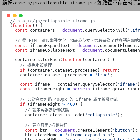
編輯
，如路徑不存在就手
/assets/js/collapsible-iframe.js
(
function
()
{
const
containers
=
document
.
querySelectorAll
(
'.ifr
const
iframeExpandText
=
document
.
documentElement
.
const
iframeCollapseText
=
document
.
documentElemen
containers
.
forEach
(
function
(
container
)
{
if
(
container
.
dataset
.
processed
)
return
;
container
.
dataset
.
processed
=
'true'
;
const
iframe
=
container
.
querySelector
(
'iframe'
)
const
iframeHeight
=
parseInt
(
iframe
.
getAttribut
if
(
iframeHeight
>
400
)
{
container
.
classList
.
add
(
'collapsible'
);
const
btn
=
document
.
createElement
(
'button'
);
btn
.
className
=
'iframe-expand-btn'
;
btn
.
innerHTML
=
'<span class="expand-text">'
+