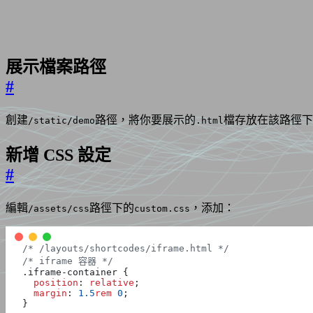
展示檔案路徑
#
創建
路徑，將你要展示的
檔存放在該路徑下
/static/demo
.html
新增 CSS 設定
#
編輯
路徑下的
，添加：
/assets/css
custom.css
/* /layouts/shortcodes/iframe.html */
/* iframe 容器 */
.
iframe-container
{
position
:
relative
;
margin
:
1.5
rem
0
;
}