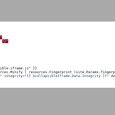
"
}}"
"
integrity
=
"{{ $collapsibleIframe.Data.Integrity }}"
de