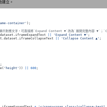
動建立。
ame-container'
);
dataset
.
iframeExpandText
||
'Expand Content ▼'
;
t
.
dataset
.
iframeCollapseText
||
'Collapse Content ▲'
;
;
e
(
'height'
))
||
600
;
iframeExpandText
+
'</span><span class="collapse-text" 