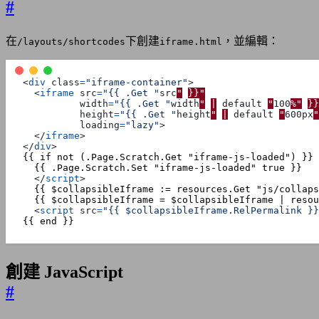
/* 展開按鈕 */
#
.
iframe-expand-btn
{
display
:
block
;
width
:
100
%
;
在
下創建
，並編輯：
/layouts/shortcodes
iframe.html
padding
:
0.5
rem
;
margin-top
:
0.5
rem
;
background
:
var
(
--
color
-
secondary
);
border
:
1
px
solid
var
(
--
color
-
border
);
<
div
class
=
"iframe-container"
>
border-radius
:
var
(
--
radius
-
base
);
<
iframe
src
=
"{{ .Get "
src
"
}}"
cursor
:
pointer
;
width
=
"{{ .Get "
width
"
|
default
"
100
%"
}}
font-size
:
0.875
rem
;
height
=
"{{ .Get "
height
"
|
default
"
600px
"
text-align
:
center
;
loading
=
"lazy"
>
transition
:
background
0.2
s
;
</
iframe
>
}
</
div
>
.
iframe-expand-btn
:
hover
{
background
:
var
(
--
color
-
secondary
-
hover
);
</
script
>
}
<
script
src
=
"{{ $collapsibleIframe.RelPermalink }}
{{ end }}
創建 JavaScript
#