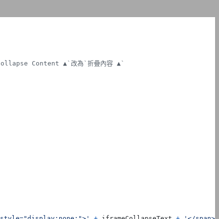
style="display:none;">'
+
iframeCollapseText
+
'</span>'