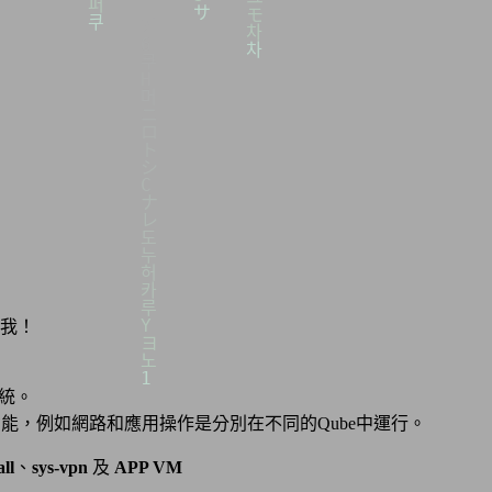
我！
統。
境和功能，例如網路和應用操作是分別在不同的Qube中運行。
all
、
sys-vpn
及
APP VM