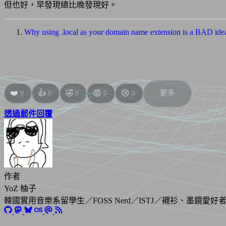
但也好，早發現總比晚發現好。
Why using .local as your domain name extension is a BAD i
❤️
👍
🤣
😡
😢
更多
0
0
0
0
0
透過郵件回覆
作者
YoZ 柚子
韓國實用音樂系留學生／FOSS Nerd／ISTJ／襯衫、墨鏡愛好