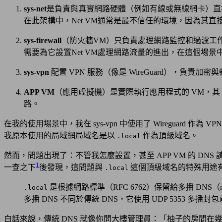
sys-net
是負責與真實網路硬體（例如有線或無線網卡）直
在此架構中，Net VM通常是最不信任的環境，因為其
sys-firewall
（防火牆VM）只負責處理網路監控和過濾工
需要為它設置Net VM處理網路流量的進出，在這個場景中是設
sys-vpn
配置 VPN 服務（像是 WireGuard），負責加密與轉
APP VM
（應用虛擬機）是實際執行應用程式的 VM，其 Net VM
路。
在我的使用場景中，我在 sys-vpn 中使用了 Wireguard
我原本使用的局域網局域名是以
作為頂級域名。
.local
然而，問題出現了：不管我怎麼設置，甚至 APP VM 的 DNS 請求都引導
1
一查之下
後發現，這問題與
這個頂級域名的特殊用途
.local
是根據網路標準（RFC 6762）保留給多播 DN
.local
多播 DNS 不同於傳統 DNS，它使用 UDP 5353
白話來說，傳統 DNS 就像你問大樓管理員：「柚子的房間