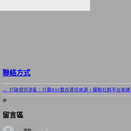
聯絡方式
←
打破資訊混亂：只靠RSS整合資訊來源，擺脫社群平台束
💬
留言區
昵称