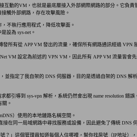
接互動的VM，也就是最底層接入外部網際網路的部分。它負責
直接接觸外部網路，存在攻擊風險。
作，不執行應用程式，降低攻擊面。
為 sys-net。
發所有從 APP VM 發出的流量，確保所有網路通訊經過 VPN 隧道。 而他
 設定為前述的 VPN VM，因此所有 APP VM 流量皆會先進入 sys-v
 作為 VPN，並指定了我自架的 DNS 伺服器，目的是透過自架的 D
到 sys-vpn 解析，系統仍然會出現 name resolution 錯誤
有關。
S（mDNS）使用的本地鏈路名稱空間。
 多播封包直接在同一局域網路中尋找服務或設備，因此避免了傳統 DNS
在幾號？」這個管理員知道每個人住哪裡，幫你找房號（IP地址）