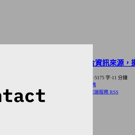
打破資訊混亂：只靠RSS整合資訊來源，
2025年03月16日
·
上次編輯: 2025年11月04日
·
5175 字
·
11 分鐘
分類:
資訊科技
Selfhost 自架服務
軟體與服務
標籤:
自由及開放原始碼
開源軟體與服務
雲端服務
RSS