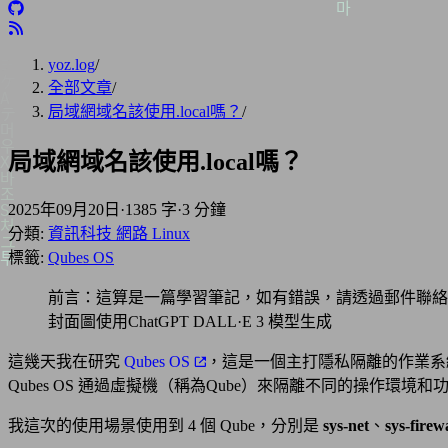
yoz.log
/
全部文章
/
局域網域名該使用.local嗎？
/
局域網域名該使用.local嗎？
2025年09月20日
·
1385 字
·
3 分鐘
分類:
資訊科技
網路
Linux
標籤:
Qubes OS
前言：這算是一篇學習筆記，如有錯誤，請透過郵件聯絡
封面圖使用ChatGPT DALL·E 3 模型生成
這幾天我在研究
Qubes OS
，這是一個主打隱私隔離的作業系
Qubes OS 通過虛擬機（稱為Qube）來隔離不同的操作環
我這次的使用場景使用到 4 個 Qube，分別是
sys-net
、
sys-firew