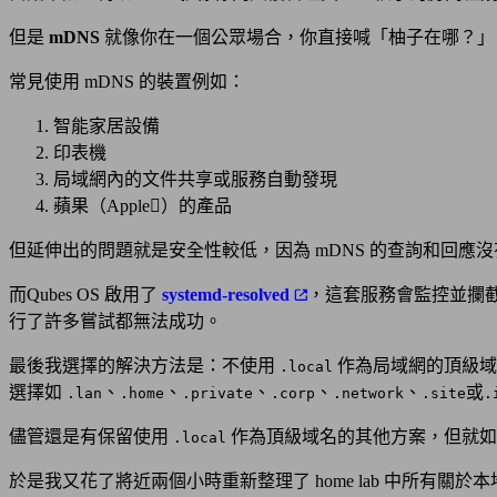
但是
mDNS
就像你在一個公眾場合，你直接喊「柚子在哪？」
常見使用 mDNS 的裝置例如：
智能家居設備
印表機
局域網內的文件共享或服務自動發現
蘋果（Apple）的產品
但延伸出的問題就是安全性較低，因為 mDNS 的查詢和回
而Qubes OS 啟用了
systemd-resolved
，這套服務會監控並攔截對 
行了許多嘗試都無法成功。
最後我選擇的解決方法是：不使用
作為局域網的頂級域
.local
選擇如
、
、
、
、
、
或
.lan
.home
.private
.corp
.network
.site
.
儘管還是有保留使用
作為頂級域名的其他方案，但就如
.local
於是我又花了將近兩個小時重新整理了 home lab 中所有關於