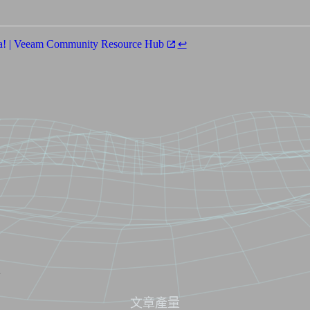
dea! | Veeam Community Resource Hub
↩︎
者
文章產量