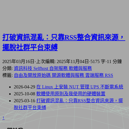
打破資訊混亂：只靠RSS整合資訊來源，
擺脫社群平台束縛
2025年03月16日
·
上次編輯: 2025年11月04日
·
5175 字
·
11 分鐘
分類:
資訊科技
Selfhost 自架服務
軟體與服務
標籤:
自由及開放原始碼
開源軟體與服務
雲端服務
RSS
2026-04-29
在 Linux 上安裝 NUT 管理 UPS 不斷電系統
2025-10-08
軟體使用原則及我使用的硬體裝置
2025-03-16
打破資訊混亂：只靠RSS整合資訊來源，擺
脫社群平台束縛
↑