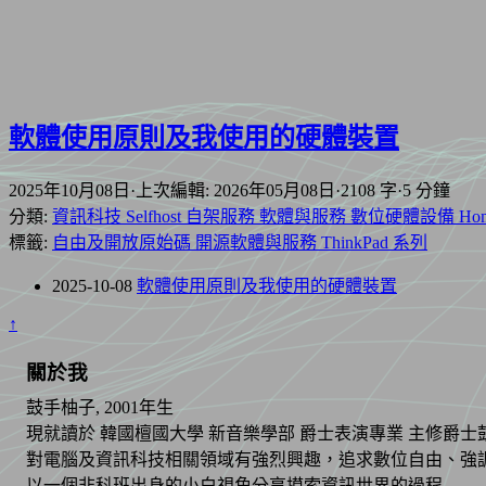
軟體使用原則及我使用的硬體裝置
2025年10月08日
·
上次編輯: 2026年05月08日
·
2108 字
·
5 分鐘
分類:
資訊科技
Selfhost 自架服務
軟體與服務
數位硬體設備
Ho
標籤:
自由及開放原始碼
開源軟體與服務
ThinkPad 系列
2025-10-08
軟體使用原則及我使用的硬體裝置
↑
關於我
鼓手柚子, 2001年生
現就讀於 韓國檀國大學 新音樂學部 爵士表演專業 主修爵士鼓
對電腦及資訊科技相關領域有強烈興趣，追求數位自由、強
以一個非科班出身的小白視角分享摸索資訊世界的過程