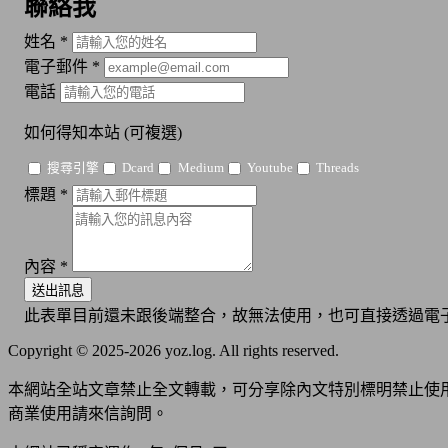
聯絡我
姓名
*
電子郵件
*
電話
如何得知本站
(可複選)
搜尋引擎
Dcard
Medium
Youtube
Threads
標題
*
內容
*
送出訊息
此表單目前還未跟後端整合，故無法使用，也可直接透過電子
Copyright © 2025-2026 yoz.log. All rights reserved.
本網站全站文章禁止全文轉載，可分享除內文特別標明禁止使
商業使用請來信詢問。