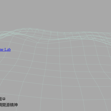
me Lab
🥁
調開源精神